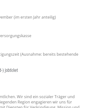
mber (im ersten Jahr anteilig)
zversorgungskasse
tigungszeit (Ausnahme: bereits bestehende
) Jobticket
lichen. Wir sind ein sozialer Träger und
liegenden Region engagieren wir uns für
 mit Diensten für Verkündigung, Mission und