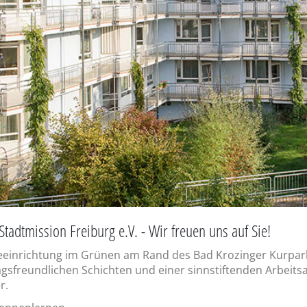
adtmission Freiburg e.V. - Wir freuen uns auf Sie!
geeinrichtung im Grünen am Rand des Bad Krozinger Kurpar
agsfreundlichen Schichten und einer sinnstiftenden Arbeits
r.